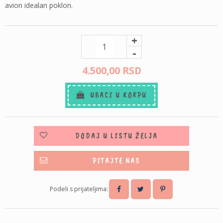
avion idealan poklon.
+
-
4.500,
00
RSD
UBACI U KORPU
DODAJ U LISTU ŽELJA
PITAJTE NAS
Podeli s prijateljima: