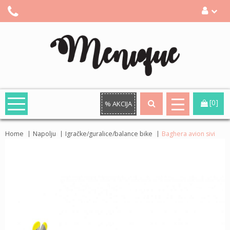
[0]
% AKCIJA
Home
Napolju
Igračke/guralice/balance bike
Baghera avion sivi