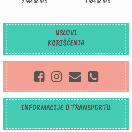
2.999,
00
RSD
1.929,
00
RSD
USLOVI
KORIŠĆENJA
INFORMACIJE O TRANSPORTU