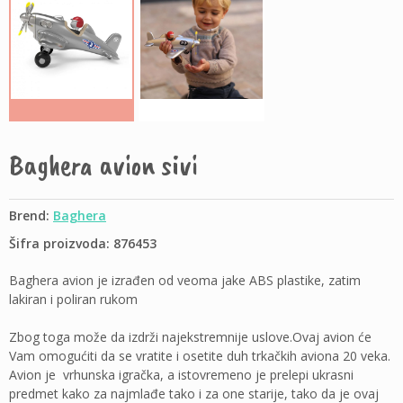
Baghera avion sivi
Brend:
Baghera
Šifra proizvoda: 876453
Baghera avion je izrađen od veoma jake ABS plastike, zatim
lakiran i poliran rukom
Zbog toga može da izdrži najekstremnije uslove.Ovaj avion će
Vam omogućiti da se vratite i osetite duh trkačkih aviona 20 veka.
Avion je vrhunska igračka, a istovremeno je prelepi ukrasni
predmet kako za najmlađe tako i za one starije, tako da je ovaj