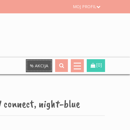
MOJ PROFIL
[0]
% AKCIJA
 connect, night-blue