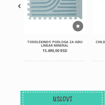
IENDS
TODDLEKIND® PODLOGA ZA IGRU
CHIL
C, BEŽ
LINEAR MINERAL
15.490,
00
RSD
USLOVI