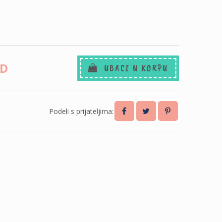
SD
UBACI U KORPU
Podeli s prijateljima: