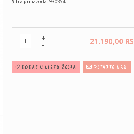
Šifra proizvoda: 930354
+
21.190,
00
R
-
DODAJ U LISTU ŽELJA
PITAJTE NAS