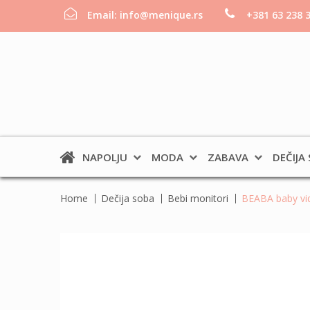
Email:
info@menique.rs
+381 63 238 
NAPOLJU
MODA
ZABAVA
DEČIJA
Home
Dečija soba
Bebi monitori
BEABA baby vid