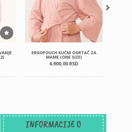
VANJE
ERGOPOUCH KUĆNI OGRTAČ ZA
CHILD
2)
MAME (ONE SIZE)
IGR
6.900,
00
RSD
INFORMACIJE O