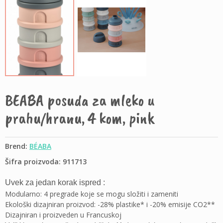
BEABA posuda za mleko u
prahu/hranu, 4 kom, pink
Brend:
BÉABA
Šifra proizvoda: 911713
Uvek za jedan korak ispred :
Modularno: 4 pregrade koje se mogu složiti i zameniti
Ekološki dizajniran proizvod: -28% plastike* i -20% emisije CO2**
Dizajniran i proizveden u Francuskoj