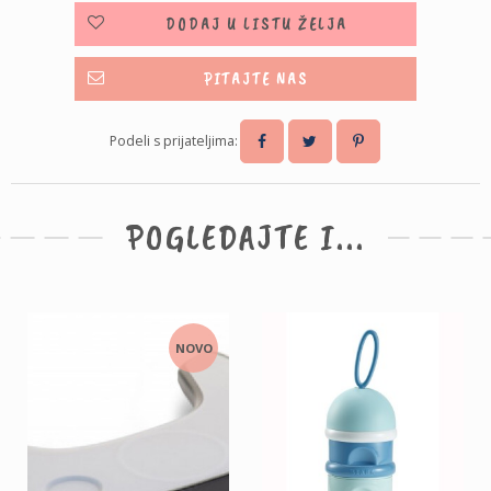
DODAJ U LISTU ŽELJA
PITAJTE NAS
Podeli s prijateljima:
POGLEDAJTE I...
NOVO