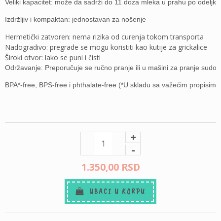
Veliki kapacitet: može da sadrži do 11 doza mleka u prahu po odeljku
Izdržljiv i kompaktan: jednostavan za nošenje
Hermetički zatvoren: nema rizika od curenja tokom transporta
Nadogradivo: pregrade se mogu koristiti kao kutije za grickalice
Široki otvor: lako se puni i čisti
Održavanje: Preporučuje se ručno pranje ili u mašini za pranje sud
BPA*-free, BPS-free i phthalate-free (*U skladu sa važećim propisima
+
-
1.350,
00
RSD
UBACI U KORPU