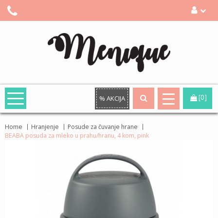
[0]
% AKCIJA
Home
Hranjenje
Posude za čuvanje hrane
BEABA posuda za mleko u prahu/hranu, 4 kom, pink