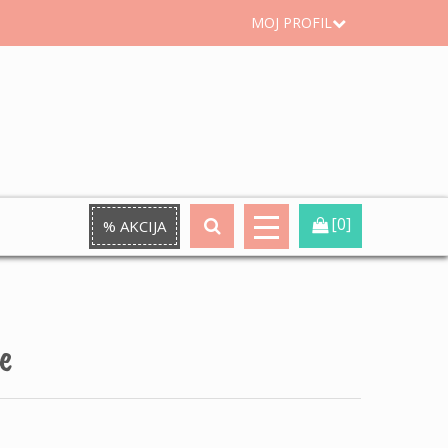
MOJ PROFIL
[0]
% AKCIJA
e