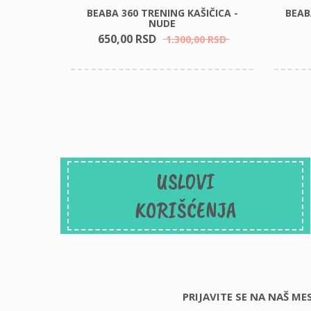
 JASTUK
BEABA 360 TRENING KAŠIČICA -
BEAB
NUDE
650,
00
RSD
1.300,
00
RSD
USLOVI
KORIŠĆENJA
PRIJAVITE SE NA NAŠ M