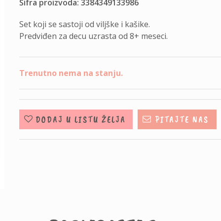
Šifra proizvoda: 3384349133986
Set koji se sastoji od viljške i kašike.
Predviđen za decu uzrasta od 8+ meseci.
Trenutno nema na stanju.
DODAJ U LISTU ŽELJA
PITAJTE NAS