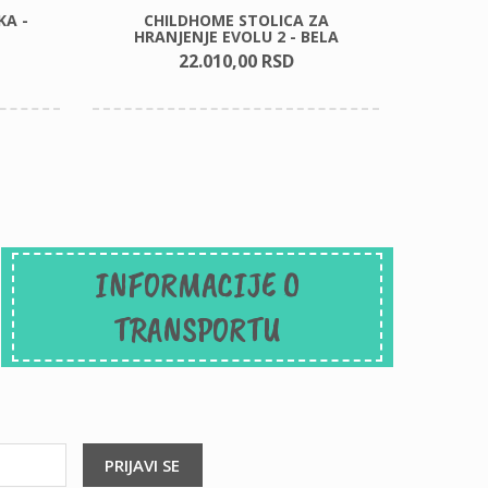
KA -
CHILDHOME STOLICA ZA
CHILDH
HRANJENJE EVOLU 2 - BELA
22.010,
00
RSD
INFORMACIJE O
TRANSPORTU
PRIJAVI SE