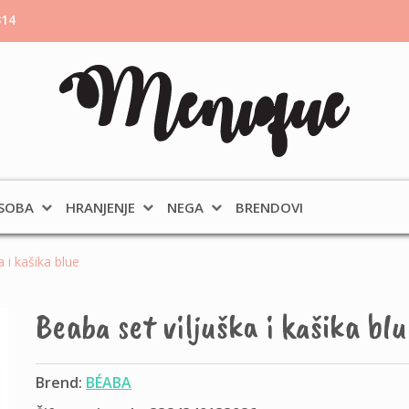
314
 SOBA
HRANJENJE
NEGA
BRENDOVI
 i kašika blue
Beaba set viljuška i kašika blu
Brend:
BÉABA