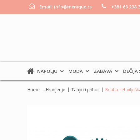
Email:
info@menique.rs
+381 63 238 
NAPOLJU
MODA
ZABAVA
DEČIJA
Home
Hranjenje
Tanjiri i pribor
Beaba set viljuška