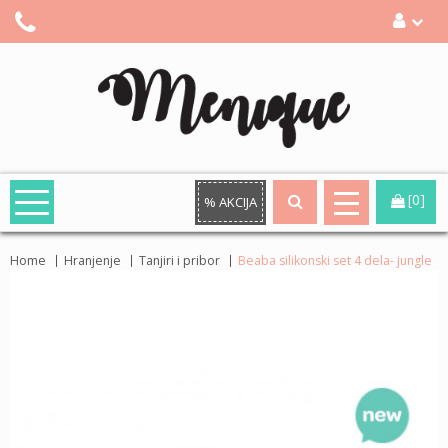
[0]
% AKCIJA
Home
Hranjenje
Tanjiri i pribor
Beaba silikonski set 4 dela- jungle