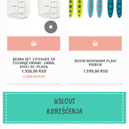
BEABA SET 2 POSUDE ZA
BOON MODWARE PLAVI
ČUVANJE HRANE- 240ML
PRIBOR
SIVA I SV. PLAVA
1.920,
00
RSD
1.599,
00
RSD
2.400,
00
RSD
USLOVI
KORIŠĆENJA