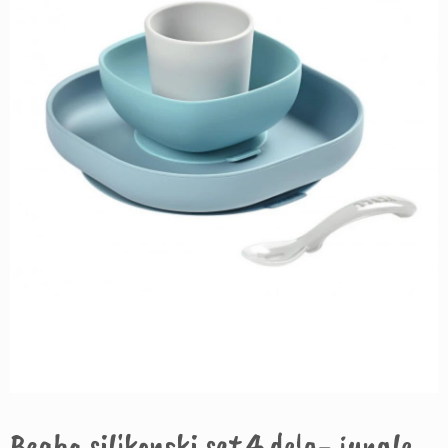
Beaba silikonski set 4 dela- jungle