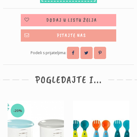
DODAJ U LISTU ŽELJA
PITAJTE NAS
Podeli s prijateljima:
POGLEDAJTE I...
-20%