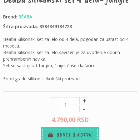
Brend:
BÉABA
Šifra proizvoda: 3384349134723
Beaba Silikonski set za jelo od 4 dela, pogodan za uzrast od 4
meseca.
Beaba Silikonski set za jelo savršen je za uvođenje dobrih
prehrambenih navika.
Set se sastoji od: tanjira, činije, čaše i kašičice.
Food grade silikon - ekološki proizvod
+
-
4.790,
00
RSD
UBACI U KORPU