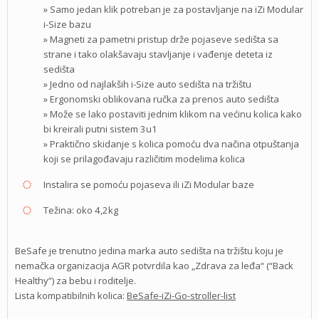
» Samo jedan klik potreban je za postavljanje na iZi Modular
i-Size bazu
» Magneti za pametni pristup drže pojaseve sedišta sa
strane i tako olakšavaju stavljanje i vađenje deteta iz
sedišta
» Jedno od najlakših i-Size auto sedišta na tržištu
» Ergonomski oblikovana ručka za prenos auto sedišta
» Može se lako postaviti jednim klikom na većinu kolica kako
bi kreirali putni sistem 3u1
» Praktično skidanje s kolica pomoću dva načina otpuštanja
koji se prilagođavaju različitim modelima kolica
Instalira se pomoću pojaseva ili iZi Modular baze
Težina: oko 4,2kg
BeSafe je trenutno jedina marka auto sedišta na tržištu koju je
nemačka organizacija AGR potvrdila kao „Zdrava za leđa“ (“Back
Healthy”) za bebu i roditelje.
Lista kompatibilnih kolica:
BeSafe-iZi-Go-stroller-list