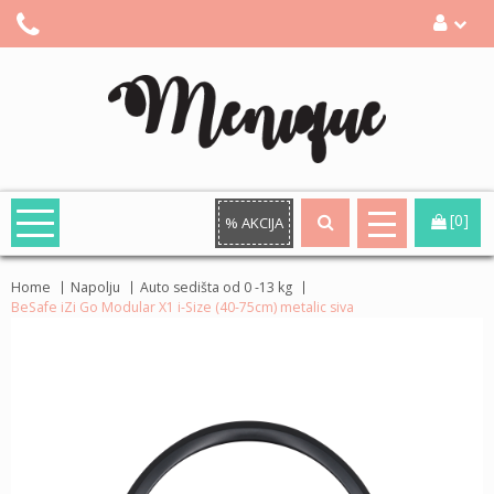
[0]
% AKCIJA
Home
Napolju
Auto sedišta od 0 -13 kg
BeSafe iZi Go Modular X1 i-Size (40-75cm) metalic siva