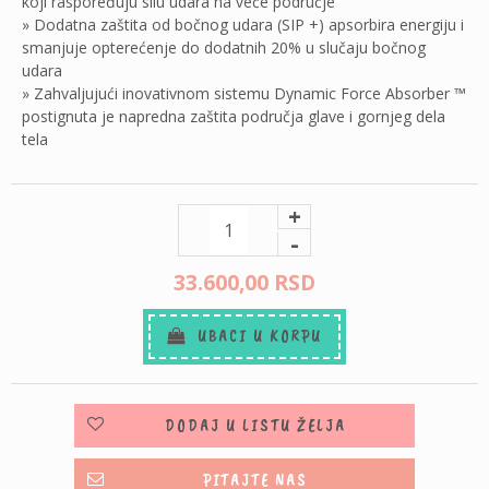
koji raspoređuju silu udara na veće područje
» Dodatna zaštita od bočnog udara (SIP +) apsorbira energiju i
smanjuje opterećenje do dodatnih 20% u slučaju bočnog
udara
» Zahvaljujući inovativnom sistemu Dynamic Force Absorber ™
postignuta je napredna zaštita područja glave i gornjeg dela
tela
+
-
33.600,
00
RSD
UBACI U KORPU
DODAJ U LISTU ŽELJA
PITAJTE NAS