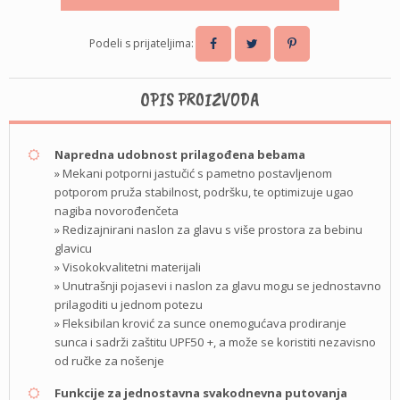
Podeli s prijateljima:
OPIS PROIZVODA
Napredna udobnost prilagođena bebama
» Mekani potporni jastučić s pametno postavljenom
potporom pruža stabilnost, podršku, te optimizuje ugao
nagiba novorođenčeta
» Redizajnirani naslon za glavu s više prostora za bebinu
glavicu
» Visokokvalitetni materijali
» Unutrašnji pojasevi i naslon za glavu mogu se jednostavno
prilagoditi u jednom potezu
» Fleksibilan krović za sunce onemogućava prodiranje
sunca i sadrži zaštitu UPF50 +, a može se koristiti nezavisno
od ručke za nošenje
Funkcije za jednostavna svakodnevna putovanja