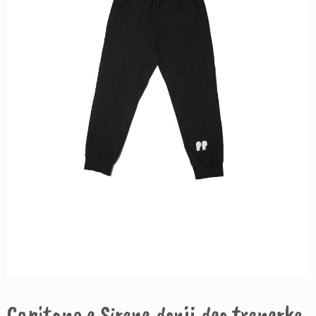
Capitano e Sirene donji deo trenerke