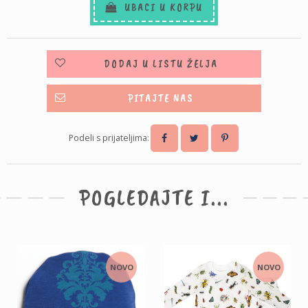
UBACI U KORPU
DODAJ U LISTU ŽELJA
PITAJTE NAS
Podeli s prijateljima:
POGLEDAJTE I...
NOVO
NOVO