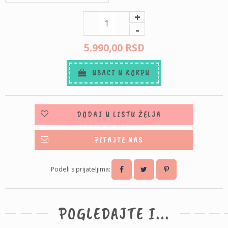
+
-
5.990,
00
RSD
UBACI U KORPU
DODAJ U LISTU ŽELJA
PITAJTE NAS
Podeli s prijateljima:
POGLEDAJTE I...