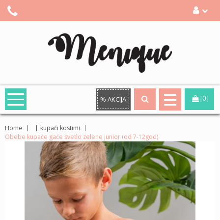
[0]
% AKCIJA
Home
kupaći kostimi
Obebe kupaće gaće svetlo zelene junior (od 7-12god)