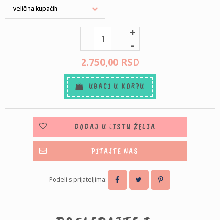
+
-
2.750,
00
RSD
UBACI U KORPU
DODAJ U LISTU ŽELJA
PITAJTE NAS
Podeli s prijateljima: