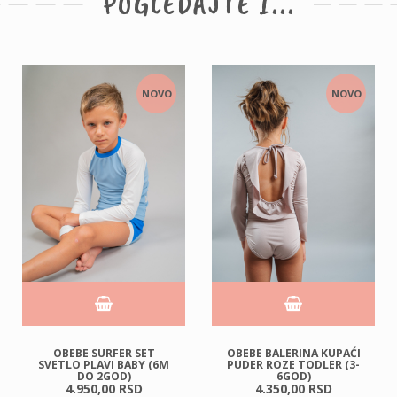
POGLEDAJTE I...
NOVO
NOVO
OBEBE SURFER SET
OBEBE BALERINA KUPAĆI
SVETLO PLAVI BABY (6M
PUDER ROZE TODLER (3-
DO 2GOD)
6GOD)
4.950,
00
RSD
4.350,
00
RSD