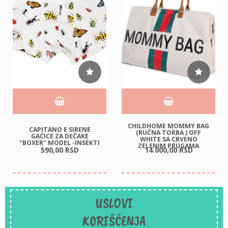
CHILDHOME MOMMY BAG
CAPITANO E SIRENE
(RUČNA TORBA ) OFF
GAĆICE ZA DEČAKE
WHITE SA CRVENO
"BOXER" MODEL -INSEKTI
ZELENIM PRUGAMA
590,
00
RSD
14.000,
00
RSD
USLOVI
KORIŠĆENJA