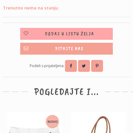
Trenutno nema na stanju.
DODAJ U LISTU ŽELJA
PITAJTE NAS
Podeli s prijateljima:
POGLEDAJTE I...
NOVO