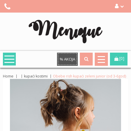
[0]
% AKCIJA
Home
kupaći kostimi
Obebe rish kupaći zeleni junior (od 3-6god)