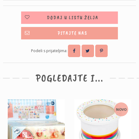
DODAJ U LISTU ŽELJA
PITAJTE NAS
Podeli s prijateljima:
POGLEDAJTE I...
NOVO