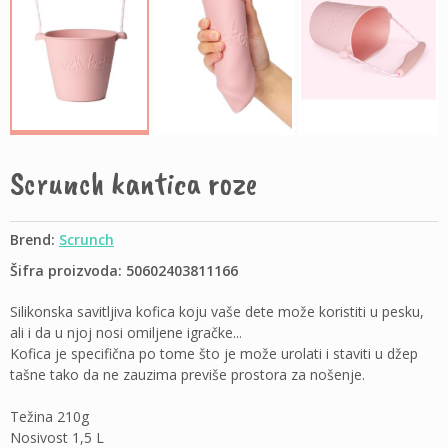
Scrunch kantica roze
Brend:
Scrunch
Šifra proizvoda: 50602403811166
Silikonska savitljiva kofica koju vaše dete može koristiti u pesku,
ali i da u njoj nosi omiljene igračke...
Kofica je specifična po tome što je može urolati i staviti u džep
tašne tako da ne zauzima previše prostora za nošenje.
Težina 210g
Nosivost 1,5 L