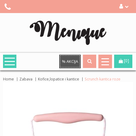
[0]
% AKCIJA
Home
Zabava
Kofice,lopatice i kantice
Scrunch kantica roze