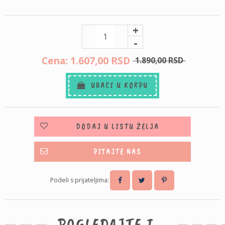
+
-
Cena: 1.607,
00
RSD
1.890,
00
RSD
UBACI U KORPU
DODAJ U LISTU ŽELJA
PITAJTE NAS
Podeli s prijateljima:
POGLEDAJTE I...