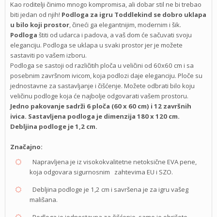
Kao roditelji činimo mnogo kompromisa, ali dobar stil ne bi trebao
biti jedan od njih!
Podloga za igru Toddlekind se dobro uklapa
u bilo koji prostor
, čineći ga elegantnijim, modernim i šik.
Podloga
štiti od udarca i padova, a vaš dom će sačuvati svoju
eleganciju. Podloga se uklapa u svaki prostor jer je možete
sastaviti po vašem izboru.
Podloga se sastoji od različitih ploča u veličini od 60x60 cm i sa
posebnim završnom ivicom, koja podlozi daje eleganciju. Ploče su
jednostavne za sastavljanje i čišćenje. Možete odbrati bilo koju
veličinu podloge koja će najbolje odgovarati vašem prostoru.
Jedno pakovanje sadrži 6 ploča (60 x 60 cm) i 12 završnih
ivica. Sastavljena podloga je dimenzija 180 x 120 cm.
Debljina podloge je 1,2 cm.
Značajno:
Napravljena je iz visokokvalitetne netoksične EVA pene,
koja odgovara sigurnosnim zahtevima EU i SZO.
Debljina podloge je 1,2 cm i savršena je za igru vašeg
mališana.
Podloga je jednostavna za čišćenje, samo je obrišete