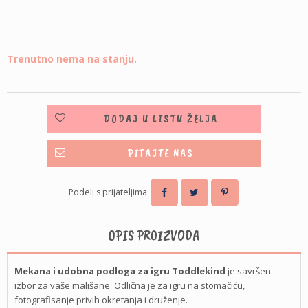
Trenutno nema na stanju.
DODAJ U LISTU ŽELJA
PITAJTE NAS
Podeli s prijateljima:
OPIS PROIZVODA
Mekana i udobna podloga za igru Toddlekind
je savršen
izbor za vaše mališane. Odlična je za igru na stomačiću,
fotografisanje privih okretanja i druženje.