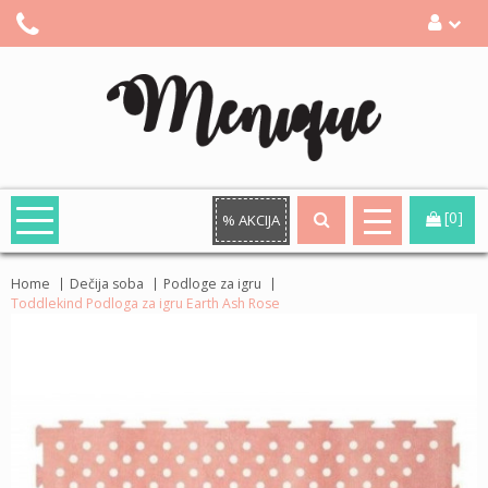
[0]
% AKCIJA
Home
Dečija soba
Podloge za igru
Toddlekind Podloga za igru Earth Ash Rose