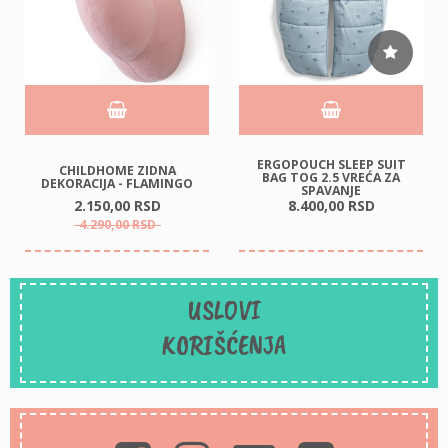
ERGOPOUCH SLEEP SUIT
CHILDHOME ZIDNA
BAG TOG 2.5 VREĆA ZA
DEKORACIJA - FLAMINGO
SPAVANJE
2.150,
00
RSD
8.400,
00
RSD
4.290,
00
RSD
USLOVI
KORIŠĆENJA