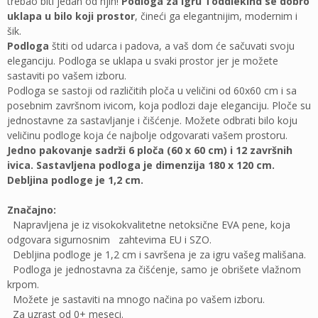
trebao biti jedan od njih!
Podloga za igru Toddlekind se dobro
uklapa u bilo koji prostor
, čineći ga elegantnijim, modernim i
šik.
Podloga
štiti od udarca i padova, a vaš dom će sačuvati svoju
eleganciju. Podloga se uklapa u svaki prostor jer je možete
sastaviti po vašem izboru.
Podloga se sastoji od različitih ploča u veličini od 60x60 cm i sa
posebnim završnom ivicom, koja podlozi daje eleganciju. Ploče su
jednostavne za sastavljanje i čišćenje. Možete odbrati bilo koju
veličinu podloge koja će najbolje odgovarati vašem prostoru.
Jedno pakovanje sadrži 6 ploča (60 x 60 cm) i 12 završnih
ivica. Sastavljena podloga je dimenzija 180 x 120 cm.
Debljina podloge je 1,2 cm.
Značajno:
Napravljena je iz visokokvalitetne netoksične EVA pene, koja
odgovara sigurnosnim zahtevima EU i SZO.
Debljina podloge je 1,2 cm i savršena je za igru vašeg mališana.
Podloga je jednostavna za čišćenje, samo je obrišete vlažnom
krpom.
Možete je sastaviti na mnogo načina po vašem izboru.
Za uzrast od 0+ meseci.