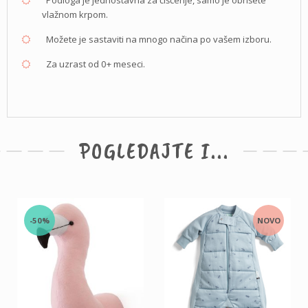
vlažnom krpom.
Možete je sastaviti na mnogo načina po vašem izboru.
Za uzrast od 0+ meseci.
POGLEDAJTE I...
-50%
NOVO