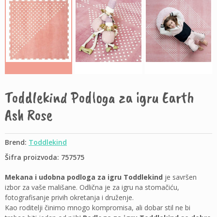
Toddlekind Podloga za igru Earth
Ash Rose
Brend:
Toddlekind
Šifra proizvoda: 757575
Mekana i udobna podloga za igru Toddlekind
je savršen
izbor za vaše mališane. Odlična je za igru na stomačiću,
fotografisanje privih okretanja i druženje.
Kao roditelji činimo mnogo kompromisa, ali dobar stil ne bi