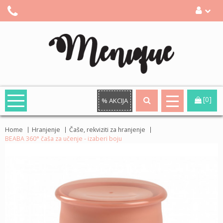
[0]
% AKCIJA
Home
Hranjenje
Čaše, rekviziti za hranjenje
BEABA 360° čaša za učenje - izaberi boju