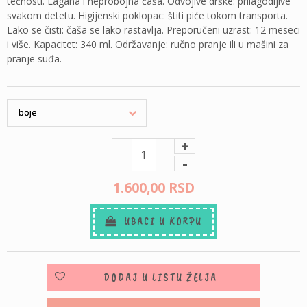
tečnosti. Lagana i neprobojna čaša. Odvojive drške: prilagodljive
svakom detetu. Higijenski poklopac: štiti piće tokom transporta.
Lako se čisti: čaša se lako rastavlja. Preporučeni uzrast: 12 meseci
i više. Kapacitet: 340 ml. Održavanje: ručno pranje ili u mašini za
pranje suđa.
+
-
1.600,
00
RSD
UBACI U KORPU
DODAJ U LISTU ŽELJA