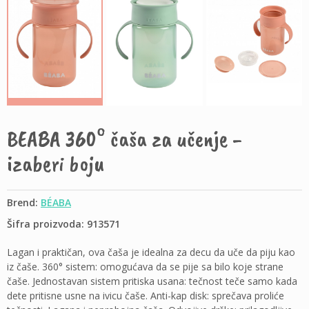
BEABA 360° čaša za učenje -
izaberi boju
Brend:
BÉABA
Šifra proizvoda: 913571
Lagan i praktičan, ova čaša je idealna za decu da uče da piju kao
iz čaše. 360° sistem: omogućava da se pije sa bilo koje strane
čaše. Jednostavan sistem pritiska usana: tečnost teče samo kada
dete pritisne usne na ivicu čaše. Anti-kap disk: sprečava proliće