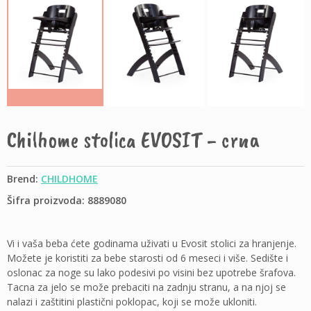
Chilhome stolica EVOSIT - crna
Brend:
CHILDHOME
Šifra proizvoda: 8889080
Vi i vaša beba ćete godinama uživati u Evosit stolici za hranjenje.
Možete je koristiti za bebe starosti od 6 meseci i više. Sedište i
oslonac za noge su lako podesivi po visini bez upotrebe šrafova.
Tacna za jelo se može prebaciti na zadnju stranu, a na njoj se
nalazi i zaštitini plastični poklopac, koji se može ukloniti.