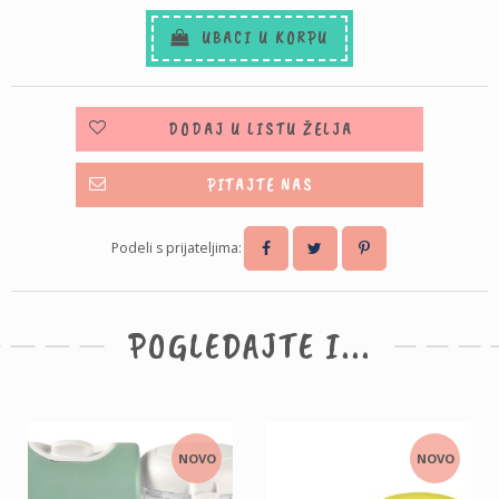
UBACI U KORPU
DODAJ U LISTU ŽELJA
PITAJTE NAS
Podeli s prijateljima:
POGLEDAJTE I...
NOVO
NOVO