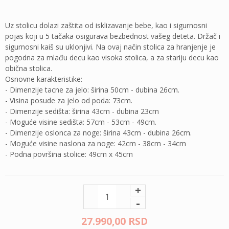
Uz stolicu dolazi zaštita od isklizavanje bebe, kao i sigurnosni
pojas koji u 5 tačaka osigurava bezbednost vašeg deteta. Držač i
sigurnosni kaiš su uklonjivi. Na ovaj način stolica za hranjenje je
pogodna za mlađu decu kao visoka stolica, a za stariju decu kao
obična stolica.
Osnovne karakteristike:
- Dimenzije tacne za jelo: širina 50cm - dubina 26cm.
- Visina posude za jelo od poda: 73cm.
- Dimenzije sedišta: širina 43cm - dubina 23cm
- Moguće visine sedišta: 57cm - 53cm - 49cm.
- Dimenzije oslonca za noge: širina 43cm - dubina 26cm.
- Moguće visine naslona za noge: 42cm - 38cm - 34cm
- Podna površina stolice: 49cm x 45cm
+
-
27.990,
00
RSD