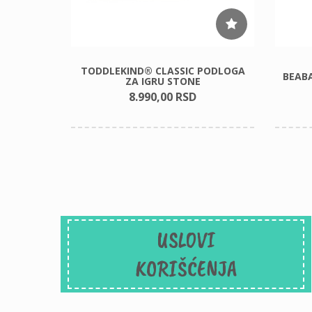
ZA IGRU
TODDLEKIND® CLASSIC PODLOGA
BEABA
NE
ZA IGRU STONE
8.990,
00
RSD
USLOVI
KORIŠĆENJA