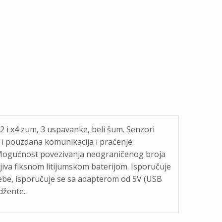
2 i x4 zum, 3 uspavanke, beli šum. Senzori
a i pouzdana komunikacija i praćenje.
. Mogućnost povezivanja neograničenog broja
iva fiksnom litijumskom baterijom. Isporučuje
trebe, isporučuje se sa adapterom od 5V (USB
džente.