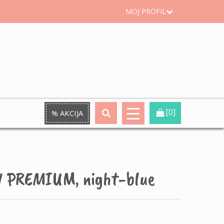
MOJ PROFIL
[0]
% AKCIJA
N PREMIUM, night-blue