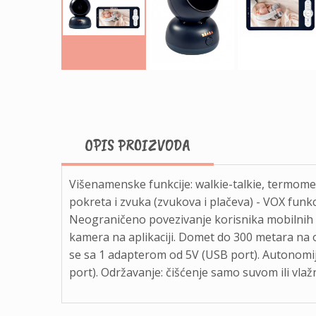
OPIS PROIZVODA
Višenamenske funkcije: walkie-talkie, termomet
pokreta i zvuka (zvukova i plačeva) - VOX funkc
Neograničeno povezivanje korisnika mobilnih 
kamera na aplikaciji. Domet do 300 metara na 
se sa 1 adapterom od 5V (USB port). Autonomija
port). Održavanje: čišćenje samo suvom ili vlaž