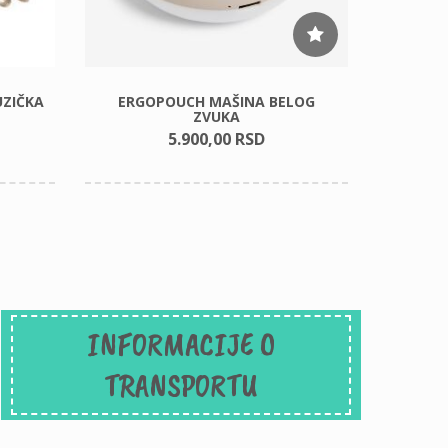
ZIČKA
ERGOPOUCH MAŠINA BELOG
ERGOBA
ZVUKA
5.900,
00
RSD
INFORMACIJE O
TRANSPORTU