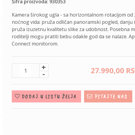
Šifra proizvoda: 930353
Kamera širokog ugla - sa horizontalnom rotacijom od
noćnog vida: pruža odličan panoramski pogled, danju i
pruža izuzetnu kvalitetu slike za udobnost. Posebna mob
roditelji mogu pratiti bebu odakle god da se nalaze. 
Connect monitorom.
+
27.990,
00
R
-
DODAJ U LISTU ŽELJA
PITAJTE NAS