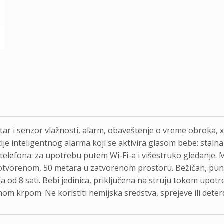
ar i senzor vlažnosti, alarm, obaveštenje o vreme obroka, x
ije inteligentnog alarma koji se aktivira glasom bebe: staln
telefona: za upotrebu putem Wi-Fi-a i višestruko gledanje
otvorenom, 50 metara u zatvorenom prostoru. Bežičan, punj
 od 8 sati. Bebi jedinica, priključena na struju tokom upo
nom krpom. Ne koristiti hemijska sredstva, sprejeve ili deter