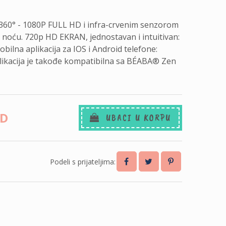
 360° - 1080P FULL HD i infra-crvenim senzorom
 noću. 720p HD EKRAN, jednostavan i intuitivan:
ilna aplikacija za IOS i Android telefone:
Aplikacija je takođe kompatibilna sa BÉABA® Zen
SD
UBACI U KORPU
Podeli s prijateljima: