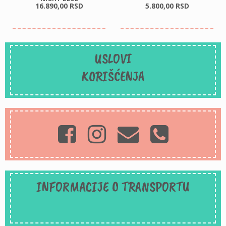
16.890,
00
RSD
5.800,
00
RSD
USLOVI
KORIŠĆENJA
INFORMACIJE O TRANSPORTU