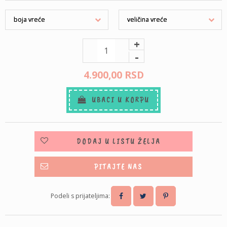
+
-
4.900,
00
RSD
UBACI U KORPU
DODAJ U LISTU ŽELJA
PITAJTE NAS
Podeli s prijateljima: