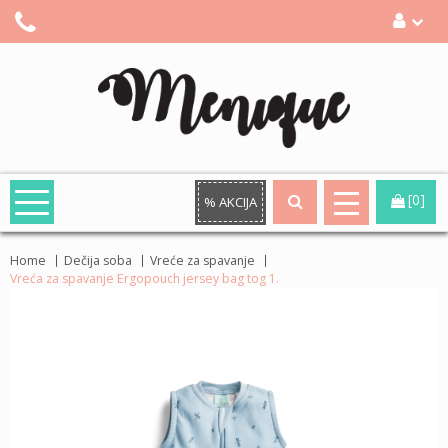
[0]
% AKCIJA
Home
Dečija soba
Vreće za spavanje
Vreća za spavanje Ergopouch jersey bag tog 1.