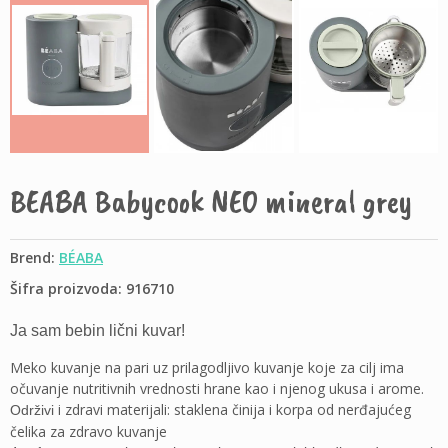
BEABA Babycook NEO mineral grey
Brend:
BÉABA
Šifra proizvoda: 916710
Ja sam bebin lični kuvar!
Meko kuvanje na pari uz prilagodljivo kuvanje koje za cilj ima
očuvanje nutritivnih vrednosti hrane kao i njenog ukusa i arome.
i zdravi materijali: staklena činija i korpa od nerđajućeg
Održivi
čelika za zdravo kuvanje