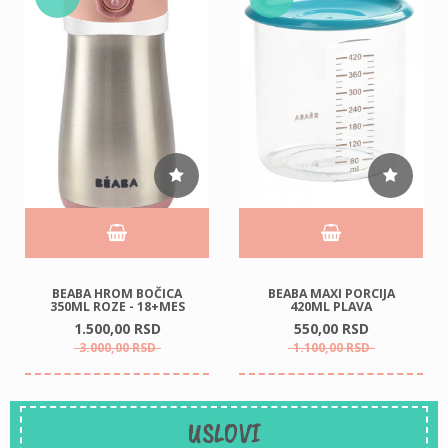
BEABA HROM BOČICA
BEABA MAXI PORCIJA
350ML ROZE - 18+MES
420ML PLAVA
1.500,
00
RSD
550,
00
RSD
3.000,
00
RSD
1.100,
00
RSD
USLOVI