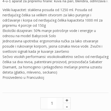
4-u-1 aparat za pripremu hrane: kuva na pari, blendira, odmrzava i 
V
eliki kapacitet: staklena posuda od 1250 ml. Posuda od
nerđajućeg čelika sa velikim otvorom za lako punjenje i
održavanje i korpa od nerđajućeg čelika kapaciteta 1000 ml za
pripremu 4 porcije od 150g
Ekološki dizajniran: 50% manje potrošnje vode i energije u
odnosu na model Babycook Solo
Jednostavna upotreba: ergonomska ručka za lako otvaranje
posude i rukovanje korpom, jasna oznaka nivoa vode. Zvučni i
svetlosni signali kada je kuvanje završeno
Sečivo visokih performansi: visokokvalitetno sečivo od nerđajućeg
čelika sa dva nivoa, patentirani proizvod, proizvođača Sabatier
Diamant, za homogeno i prilagođeno mešanje prema uzrastu
deteta (glatko, mleveno, seckano)
Proizvedeno u Francuskoj
+
-