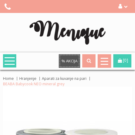
[0]
% AKCIJA
Home
Hranjenje
Aparati za kuvanje na pari
BEABA Babycook NEO mineral grey