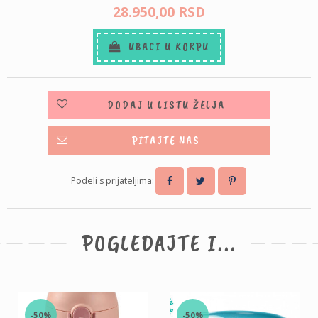
28.950,
00
RSD
UBACI U KORPU
DODAJ U LISTU ŽELJA
PITAJTE NAS
Podeli s prijateljima:
POGLEDAJTE I...
-50%
-50%