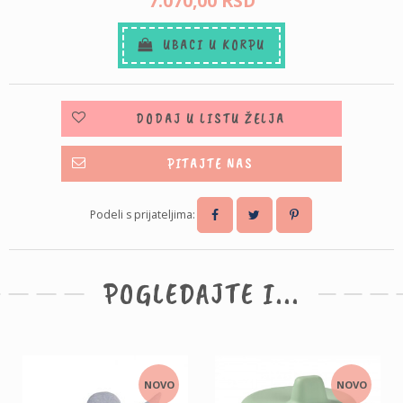
7.070,
00
RSD
UBACI U KORPU
DODAJ U LISTU ŽELJA
PITAJTE NAS
Podeli s prijateljima:
POGLEDAJTE I...
NOVO
NOVO