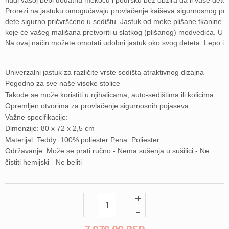
nudi vašoj bebi dodatnu mekoću i podršku bez obzira da li vaše dete leži
Prorezi na jastuku omogućavaju provlačenje kaiševa sigurnosnog pojas
dete sigurno pričvršćeno u sedištu. Jastuk od meke plišane tkanine 
koje će vašeg mališana pretvoriti u slatkog (plišanog) medvedića. U 
Na ovaj način možete omotati udobni jastuk oko svog deteta. Lepo i pr
Univerzalni jastuk za različite vrste sedišta atraktivnog dizajna
Pogodno za sve naše visoke stolice
Takođe se može koristiti u njihalicama, auto-sedištima ili kolicima
Opremljen otvorima za provlačenje sigurnosnih pojaseva
Važne specifikacije:
Dimenzije: 80 x 72 x 2,5 cm
Materijal: Teddy: 100% poliester Pena: Poliester
Održavanje: Može se prati ručno - Nema sušenja u sušilici - Ne
čistiti hemijski - Ne beliti
+
-