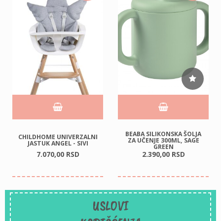
BEABA SILIKONSKA ŠOLJA
CHILDHOME UNIVERZALNI
ZA UČENJE 300ML, SAGE
JASTUK ANGEL - SIVI
GREEN
7.070,
00
RSD
2.390,
00
RSD
USLOVI