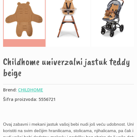
Childhome univerzalni jastuk teddy
beige
Brend:
CHILDHOME
Šifra proizvoda: 5556721
Ovaj zabavni i mekani jastuk vašoj bebi nudi još veću udobnost. Unive
koristiti na svim dečijim hranilicama, stolicama, njihalicama, pa čak i u