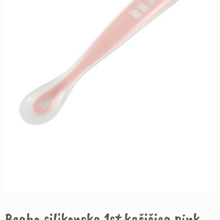
Beaba silikonska 1st kašičica pink