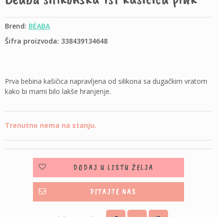
Brend:
BÉABA
Šifra proizvoda: 338439134648
Prva bebina kašičica napravljena od silikona sa dugačkim vratom
kako bi mami bilo lakše hranjenje.
Trenutno nema na stanju.
DODAJ U LISTU ŽELJA
PITAJTE NAS