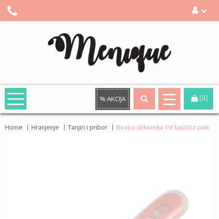
[0]
% AKCIJA
Home
Hranjenje
Tanjiri i pribor
Beaba silikonska 1st kašičica pink