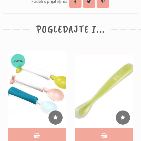
Podeli s prijateljima:
POGLEDAJTE I...
-50%