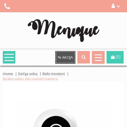
[0]
% AKCIJA
Home
Dečija soba
Bebi monitori
Beaba video zen connect kamera