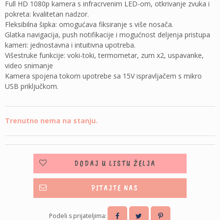
Full HD 1080p kamera s infracrvenim LED-om, otkrivanje zvuka i
pokreta: kvalitetan nadzor.
Fleksibilna šipka: omogućava fiksiranje s više nosača.
Glatka navigacija, push notifikacije i mogućnost deljenja pristupa
kameri: jednostavna i intuitivna upotreba.
Višestruke funkcije: voki-toki, termometar, zum x2, uspavanke,
video snimanje
Kamera spojena tokom upotrebe sa 15V ispravljačem s mikro
USB priključkom.
Trenutno nema na stanju.
DODAJ U LISTU ŽELJA
PITAJTE NAS
Podeli s prijateljima: