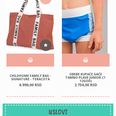
OBEBE KUPAĆE GAĆE
CHILDHOME FAMILY BAG -
TAMNO PLAVE JUNIOR (7-
SIGNATURE - TERACOTA
12GOD)
6.990,
00
RSD
2.750,
00
RSD
USLOVI