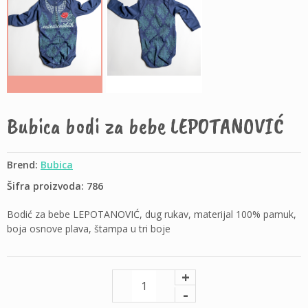
Bubica bodi za bebe LEPOTANOVIĆ
Brend:
Bubica
Šifra proizvoda: 786
Bodić za bebe LEPOTANOVIĆ, dug rukav, materijal 100% pamuk,
boja osnove plava, štampa u tri boje
+
-