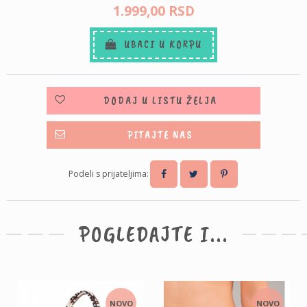
1.999,
00
RSD
UBACI U KORPU
DODAJ U LISTU ŽELJA
PITAJTE NAS
Podeli s prijateljima:
POGLEDAJTE I...
NOVO
NOVO