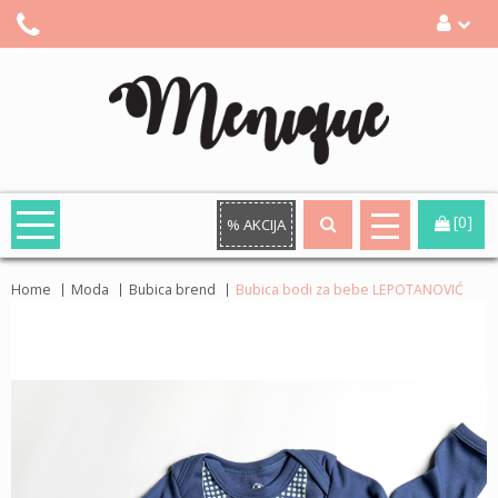
[0]
% AKCIJA
Home
Moda
Bubica brend
Bubica bodi za bebe LEPOTANOVIĆ