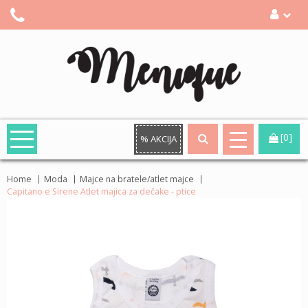
[0]
% AKCIJA
Home
Moda
Majce na bratele/atlet majce
Capitano e Sirene Atlet majica za dečake - ptice