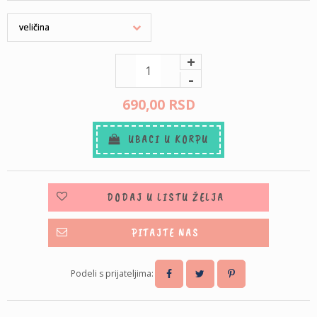
+
-
690,
00
RSD
UBACI U KORPU
DODAJ U LISTU ŽELJA
PITAJTE NAS
Podeli s prijateljima: