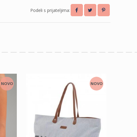
Podeli s prijateljima:
NOVO
NOVO