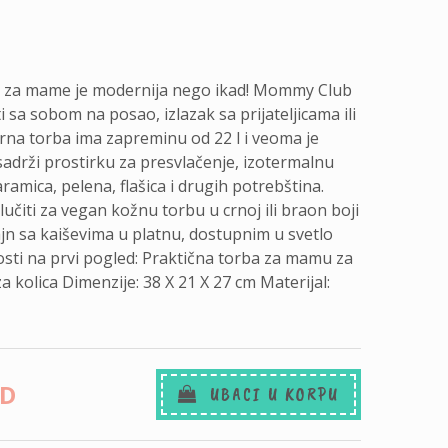
a za mame je modernija nego ikad! Mommy Club
a sobom na posao, izlazak sa prijateljicama ili
na torba ima zapreminu od 22 l i veoma je
sadrži prostirku za presvlačenje, izotermalnu
ramica, pelena, flašica i drugih potrebština.
lučiti za vegan kožnu torbu u crnoj ili braon boji
jn sa kaiševima u platnu, dostupnim u svetlo
nosti na prvi pogled: Praktična torba za mamu za
a kolica Dimenzije: 38 X 21 X 27 cm Materijal:
SD
UBACI U KORPU