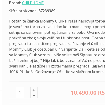
Brend:
CHILDHOME
Šifra proizvoda: 87239389
Postanite članica Mommy Club-a! Naša najnovija torb
je savršena torba za svaki dan koju mame mogu poneti s
šetnju sa osnovnim potrepštinama za bebu. Ova moder
praktična zbog svoje veličine i funkcionalnosti. Torba 
pregradu i tri elastične pregrade za čuvanje vlažnih ma
Mommy Club je dostupan u 4 varijante! Da li ćete se od
sa Mommy Club vezom ili više volite naš Signature diza
bež ili zelenoj boji? Nije lak izbor, znamo! Važne pred
svaki dan 3 elastične i 1 izotermalna pregrada Kaiševi z
100% PU-koža Održavanje: Očistite sa vlažnom krpom
+
10.490,
00
R
-