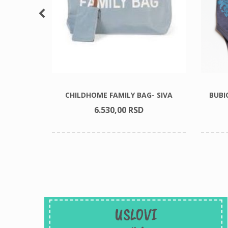
 SET
CHILDHOME FAMILY BAG- SIVA
BUBI
6.530,
00
RSD
USLOVI