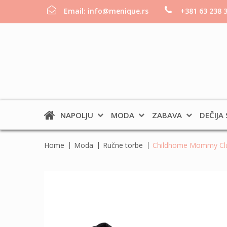
Email:
info@menique.rs
+381 63 238 
NAPOLJU
MODA
ZABAVA
DEČIJA
Home
Moda
Ručne torbe
Childhome Mommy Club 