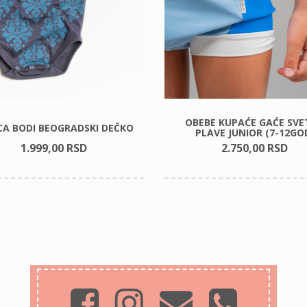
OBEBE KUPAĆE GAĆE SVE
CA BODI BEOGRADSKI DEČKO
PLAVE JUNIOR (7-12GO
1.999,
00
RSD
2.750,
00
RSD