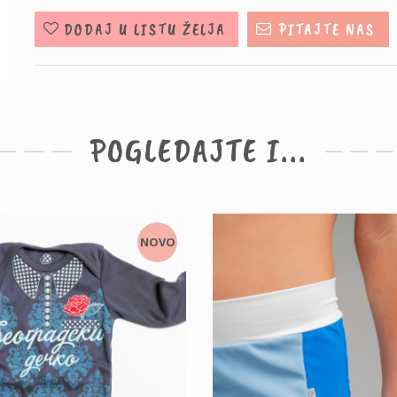
DODAJ U LISTU ŽELJA
PITAJTE NAS
POGLEDAJTE I...
NOVO