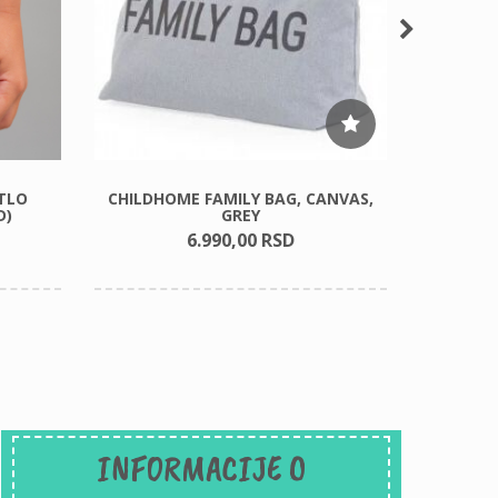
TLO
CHILDHOME FAMILY BAG, CANVAS,
OBEB
D)
GREY
PLA
6.990,
00
RSD
INFORMACIJE O