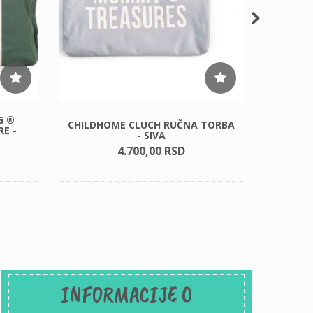
G ®
CHILDHOME CLUCH RUČNA TORBA
CHILD
E -
- SIVA
4.700,
00
RSD
INFORMACIJE O