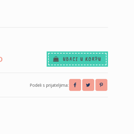
D
UBACI U KORPU
Podeli s prijateljima: