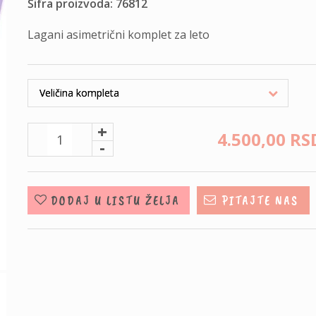
Šifra proizvoda: 76812
Lagani asimetrični komplet za leto
+
4.500,
00
RS
-
DODAJ U LISTU ŽELJA
PITAJTE NAS