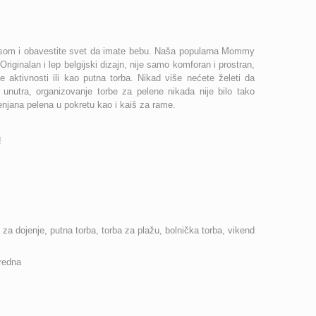
onosom i obavestite svet da imate bebu. Naša popularna Mommy
iginalan i lep belgijski dizajn, nije samo komforan i prostran,
e aktivnosti ili kao putna torba. Nikad više nećete želeti da
nutra, organizovanje torbe za pelene nikada nije bilo tako
njana pelena u pokretu kao i kaiš za rame.
!
 za dojenje, putna torba, torba za plažu, bolnička torba, vikend
uredna