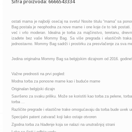
Šifra proizvoda: 6666543334
ostati mama je najbolji osećaj na svetu! Nosite titulu “mama” sa p
Bag postala je neophodna za nove mame i one koje će to tek postati. Or
već i vrlo moderan. Idealna je torba za majčinstvo, teretanu, dnevn
izađete bez vaše Mommy Bag. Sa više pregrada i elastičnih traka u
jednostavno. Mommy Bag sadrži i prostirku za presvlačenje za sva me
Jedina originalna Mommy Bag sa belgijskim dizajnom od 2016. godine
Važne prednosti na prvi pogled:
Modna torba za ponosne mame kao i buduće mame
Originalan belgijski dizajn
Savršeno za svaku priliku. Može se koristiti kao torba za pelene, torba
torba ...
Različite pregrade i elastične trake omogućavaju da torba bude uvek 
Specijalni patent zatvarač koji lako ostaje otvoren
Zgodna torba za hlađenje koja se nalazi na unutrašnjoj strani
Lako se čisti i odbija vodu