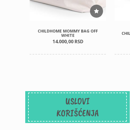
Y (6M-
CHILDHOME MOMMY BAG OFF
CHI
WHITE
14.000,
00
RSD
USLOVI
KORIŠĆENJA