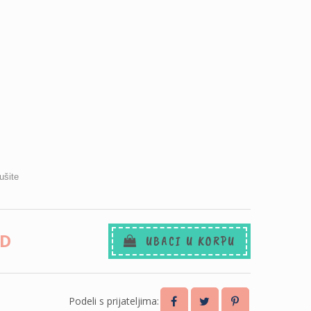
ušite
SD
UBACI U KORPU
Podeli s prijateljima: