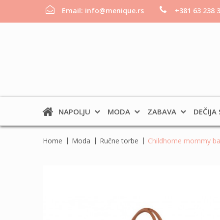
Email:
info@menique.rs
+381 63 238 
NAPOLJU
MODA
ZABAVA
DEČIJA
Home
Moda
Ručne torbe
Childhome mommy bag