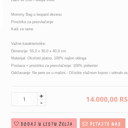
Mommy Bag u leopard dezenu
Prostirka za presvlačenje
Kaiš za rame
Važne karakteristike:
Dimenzije: 55,0 x 30,0 x 40,0 cm
Materijal: Oksford platno, 100% najlon obloga
Postava + prostirka za presvlačenje: 100% poliester
Održavanje: Ne pere se u mašini - Očistite vlažnom krpom i odmah os
+
14.000,
00
R
-
DODAJ U LISTU ŽELJA
PITAJTE NAS