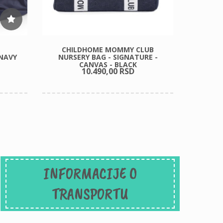
CHILDHOME MOMMY CLUB
OBEB
NAVY
NURSERY BAG - SIGNATURE -
PLAV
CANVAS - BLACK
10.490,
00
RSD
INFORMACIJE O
TRANSPORTU