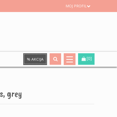
MOJ PROFIL
[0]
% AKCIJA
, grey