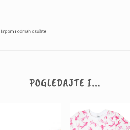
m krpom i odmah osušite
POGLEDAJTE I...