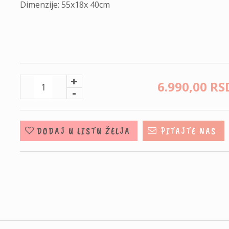
Dimenzije: 55x18x 40cm
+
6.990,
00
RS
-
DODAJ U LISTU ŽELJA
PITAJTE NAS