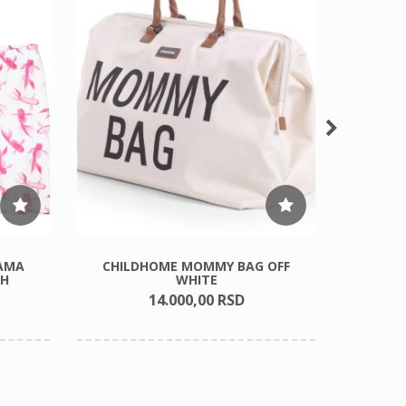
ŽAMA
CHILDHOME MOMMY BAG OFF
OBEBE
SH
WHITE
14.000,
00
RSD