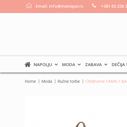
Email:
info@menique.rs
+381 63 238 
NAPOLJU
MODA
ZABAVA
DEČIJA
Home
Moda
Ručne torbe
Childhome FAMILY BAG