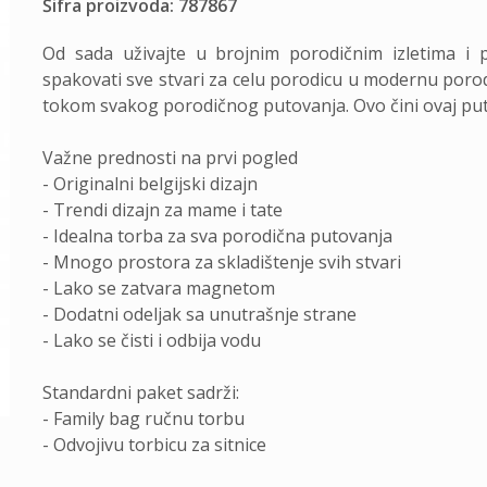
Šifra proizvoda: 787867
Od sada uživajte u brojnim porodičnim izletima i
spakovati sve stvari za celu porodicu u modernu poro
tokom svakog porodičnog putovanja. Ovo čini ovaj put 
Važne prednosti na prvi pogled
- Originalni belgijski dizajn
- Trendi dizajn za mame i tate
- Idealna torba za sva porodična putovanja
- Mnogo prostora za skladištenje svih stvari
- Lako se zatvara magnetom
- Dodatni odeljak sa unutrašnje strane
- Lako se čisti i odbija vodu
Standardni paket sadrži:
- Family bag ručnu torbu
- Odvojivu torbicu za sitnice