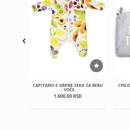
AG -
CAPITANO E SIRENE ZEKA ZA BEBU
CHIL
- VOĆE
1.600,
00
RSD