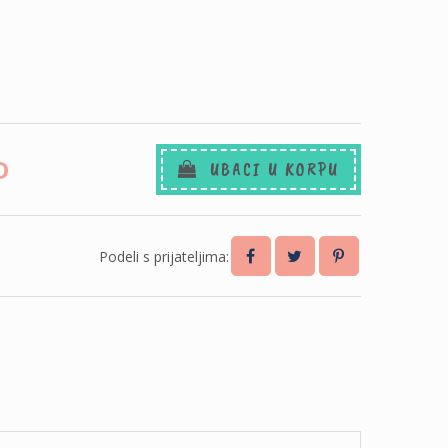
D
UBACI U KORPU
Podeli s prijateljima: