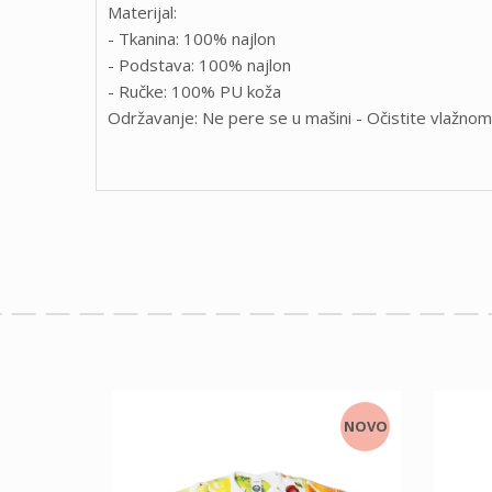
Materijal:
- Tkanina: 100% najlon
- Podstava: 100% najlon
- Ručke: 100% PU koža
Održavanje: Ne pere se u mašini - Očistite vlažno
NOVO