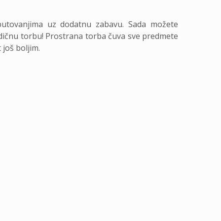
 putovanjima uz dodatnu zabavu. Sada možete
dičnu torbu! Prostrana torba čuva sve predmete
još boljim.