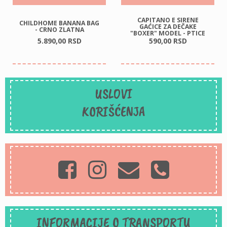
CAPITANO E SIRENE
CHILDHOME BANANA BAG
GAĆICE ZA DEČAKE
- CRNO ZLATNA
"BOXER" MODEL - PTICE
5.890,
00
RSD
590,
00
RSD
USLOVI
KORIŠĆENJA
INFORMACIJE O TRANSPORTU