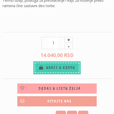
Termo džep, podloga za presvlačenje i kajš za nošenje preko
ramena čine sastavni deo torbe.
+
-
14.040,
00
RSD
UBACI U KORPU
DODAJ U LISTU ŽELJA
PITAJTE NAS