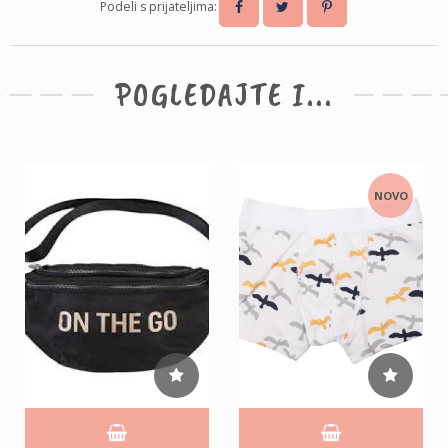
Podeli s prijateljima:
POGLEDAJTE I...
NOVO