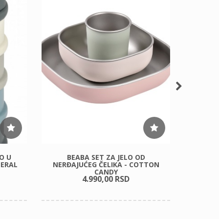
O U
BEABA SET ZA JELO OD
CHILDH
NERAL
NERĐAJUĆEG ČELIKA - COTTON
CANDY
4.990,
00
RSD