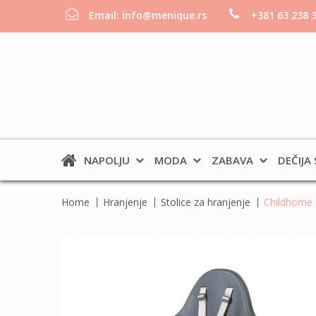
Email:
info@menique.rs
+381 63 238 
NAPOLJU
MODA
ZABAVA
DEČIJA
Home
Hranjenje
Stolice za hranjenje
Childhome s