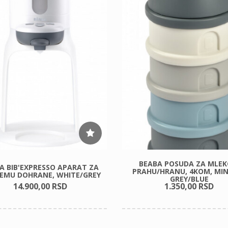
BEABA POSUDA ZA MLEK
A BIB'EXPRESSO APARAT ZA
PRAHU/HRANU, 4KOM, MI
REMU DOHRANE, WHITE/GREY
GREY/BLUE
14.900,
00
RSD
1.350,
00
RSD