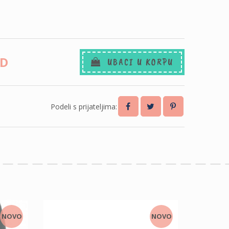
SD
UBACI U KORPU
Podeli s prijateljima:
NOVO
NOVO