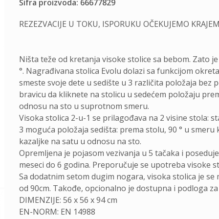
Šifra proizvoda: 66677829
REZEZVACIJE U TOKU, ISPORUKU OČEKUJEMO KRAJEM
Ništa teže od kretanja visoke stolice sa bebom. Zato j
°. Nagrađivana stolica Evolu dolazi sa funkcijom okret
smeste svoje dete u sedište u 3 različita položaja bez p
bravicu da kliknete na stolicu u sedećem položaju prema
odnosu na sto u suprotnom smeru.
Visoka stolica 2-u-1 se prilagođava na 2 visine stola: st
3 moguća položaja sedišta: prema stolu, 90 ° u smeru 
kazaljke na satu u odnosu na sto.
Opremljena je pojasom vezivanja u 5 tačaka i poseduj
meseci do 6 godina. Preporučuje se upotreba visoke st
Sa dodatnim setom dugim nogara, visoka stolica je se m
od 90cm. Takođe, opcionalno je dostupna i podloga za j
DIMENZIJE: 56 x 56 x 94 cm
EN-NORM: EN 14988