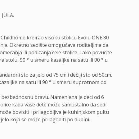
 JULA.
e Childhome kreirao visoku stolicu Evolu ONE.80
anja. Okretno sedište omogućava roditeljima da
omeranja ili podizanja cele stolice. Lako povucite
 stolu, 90 ° u smeru kazaljke na satu ili 90 ° u
andardni sto za jelo od 75 cm i dečiji sto od 50cm.
kazaljke na satu ili 90 ° u smeru suprotnom od
e bezbednosnu bravu. Namenjena je deci od 6
olice kada vaše dete može samostalno da sedi.
ože povisiti i prilagodljiva je kuhinjskom pultu
elo koja se može prilagoditi po dubini.