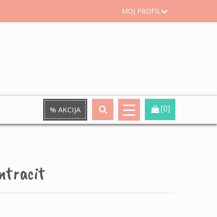
MOJ PROFIL
[0]
% AKCIJA
ntracit