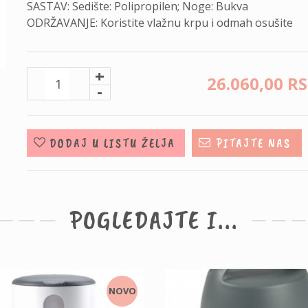
SASTAV: Sedište: Polipropilen; Noge: Bukva
ODRŽAVANJE: Koristite vlažnu krpu i odmah osušite
+
26.060,
00
R
-
DODAJ U LISTU ŽELJA
PITAJTE NAS
POGLEDAJTE I...
NOVO