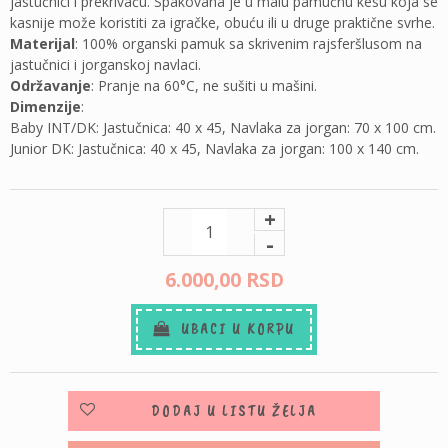
jastučnici i prekrivaču. Spakovana je u malu pamučnu kesu koja se
kasnije može koristiti za igračke, obuću ili u druge praktične svrhe.
Materijal
: 100% organski pamuk sa skrivenim rajsferšlusom na
jastučnici i jorganskoj navlaci.
Održavanje
: Pranje na 60°C, ne sušiti u mašini.
Dimenzije
:
Baby INT/DK: Jastučnica: 40 x 45, Navlaka za jorgan: 70 x 100 cm.
Junior DK: Jastučnica: 40 x 45, Navlaka za jorgan: 100 x 140 cm.
+
-
6.000,
00
RSD
UBACI U KORPU
DODAJ U LISTU ŽELJA