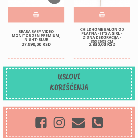
CHILDHOME BALON OD
BEABA BABY VIDEO
PLATNA - IT'S A GIRL -
MONITOR ZEN PREMIUM,
ZIDNA DEKORACIJA -
NIGHT-BLUE
35X26X8 CM
27.990,
00
RSD
2.830,
00
RSD
USLOVI
KORIŠĆENJA