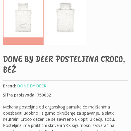
DONE BY DEER POSTELJINA CROCO,
BEŽ
Brend:
DONE BY DEER
Šifra proizvoda: 750032
Mekana posteljina od organskog pamuka će mališanima
obezbediti udobno i sigurno okruženje za spavanje, a slatki
neutralni Croco dezen će se savršeno uklopiti u dečju sobu.
Posteljina ima praktični skriveni YKK sigurnosni zatvarač na