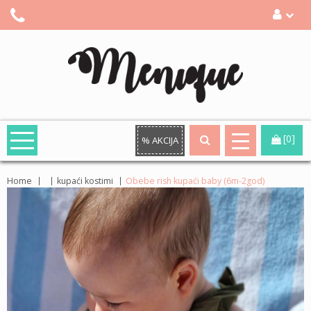
[0]
% AKCIJA
Home
kupaći kostimi
Obebe rish kupaći baby (6m-2god)