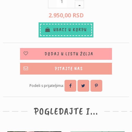
-
2.950,
00
RSD
UBACI U KORPU
DODAJ U LISTU ŽELJA
PITAJTE NAS
Podeli s prijateljima:
POGLEDAJTE I...