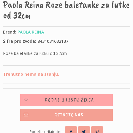
Paola Reina Roze baletanke za lutke
od 32cm
Brend:
PAOLA REINA
Šifra proizvoda: 8431031632137
Roze baletanke za lutku od 32cm
Trenutno nema na stanju.
DODAJ U LISTU ŽELJA
PITAJTE NAS
Podeli s prijateljima: