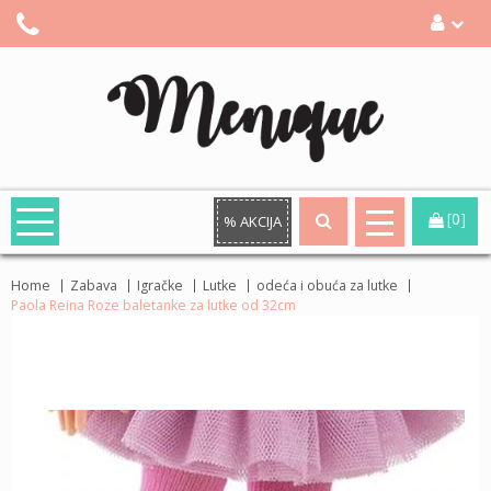
[0]
% AKCIJA
Home
Zabava
Igračke
Lutke
odeća i obuća za lutke
Paola Reina Roze baletanke za lutke od 32cm