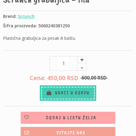
Brend:
Scrunch
Šifra proizvoda: 5060240381250
Plastična grabuljica za pesak ili baštu
+
-
Cena: 450,
00
RSD
600,
00
RSD
UBACI U KORPU
DODAJ U LISTU ŽELJA
PITAJTE NAS