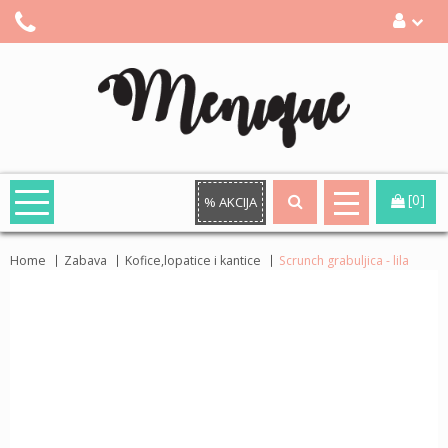
[0]
% AKCIJA
Home
Zabava
Kofice,lopatice i kantice
Scrunch grabuljica - lila