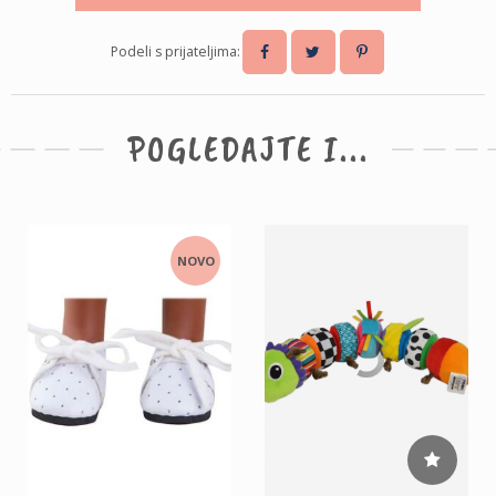
Podeli s prijateljima:
POGLEDAJTE I...
NOVO