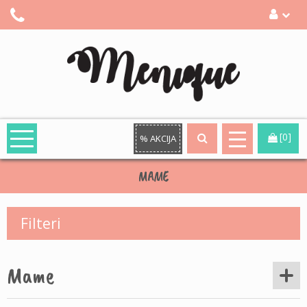
[0]
% AKCIJA
MAME
Filteri
Mame