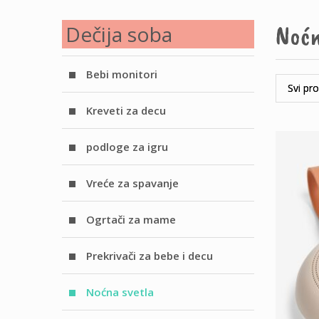
Noćn
Dečija soba
Bebi monitori
Kreveti za decu
podloge za igru
Vreće za spavanje
Ogrtači za mame
Prekrivači za bebe i decu
Noćna svetla