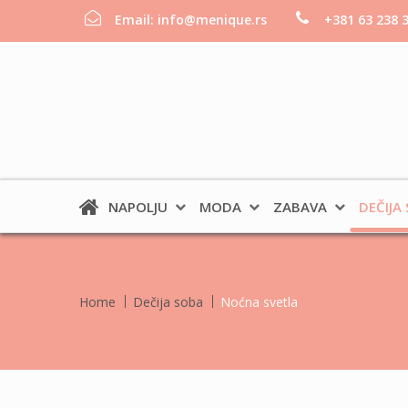
Email:
info@menique.rs
+381 63 238 
NAPOLJU
MODA
ZABAVA
DEČIJA
Home
Dečija soba
Noćna svetla