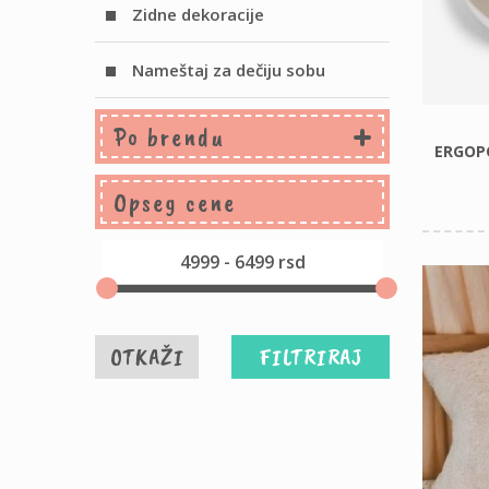
Zidne dekoracije
Nameštaj za dečiju sobu
Po brendu
ERGOP
Opseg cene
OTKAŽI
FILTRIRAJ