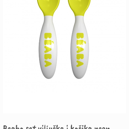
Beaba set viljuška i kašika neon