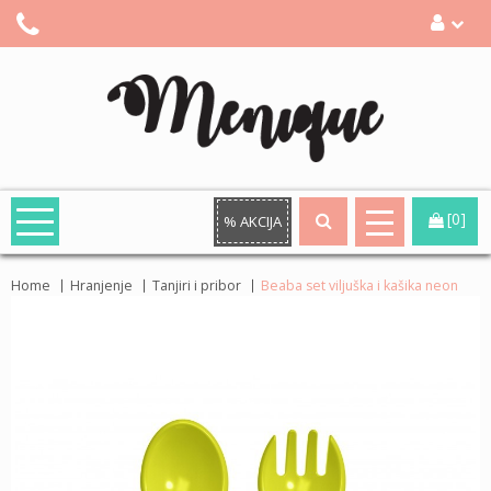
[0]
% AKCIJA
Home
Hranjenje
Tanjiri i pribor
Beaba set viljuška i kašika neon