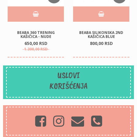
BEABA 360 TRENING
BEABA SILIKONSKA 2ND
KAŠIČICA - NUDE
KAŠIČICA BLUE
650,
00
RSD
800,
00
RSD
1.300,
00
RSD
USLOVI
KORIŠĆENJA