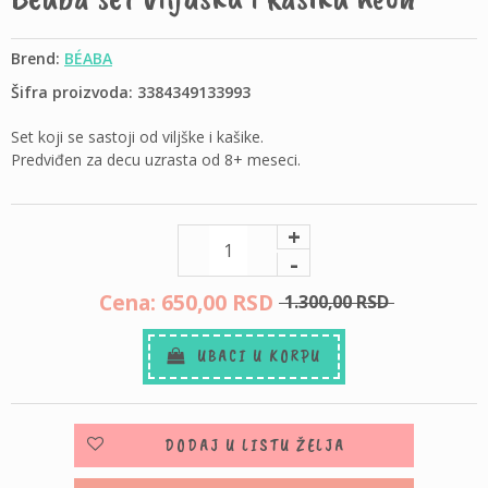
Brend:
BÉABA
Šifra proizvoda: 3384349133993
Set koji se sastoji od viljške i kašike.
Predviđen za decu uzrasta od 8+ meseci.
+
-
Cena: 650,
00
RSD
1.300,
00
RSD
UBACI U KORPU
DODAJ U LISTU ŽELJA