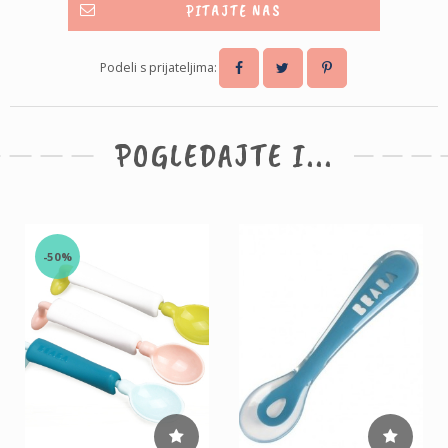
PITAJTE NAS
Podeli s prijateljima:
POGLEDAJTE I...
-50%