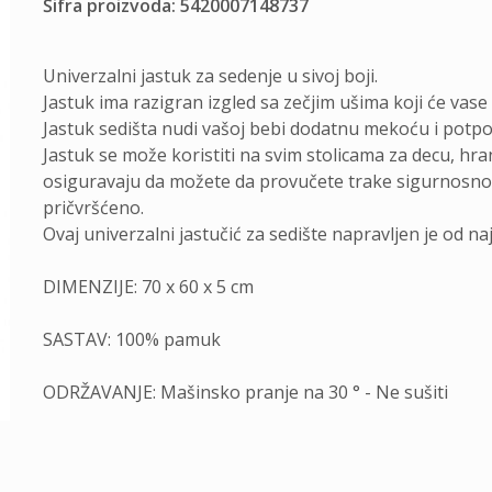
Šifra proizvoda: 5420007148737
Univerzalni jastuk za sedenje u sivoj boji.
Jastuk ima razigran izgled sa zečjim ušima koji će vase 
Jastuk sedišta nudi vašoj bebi dodatnu mekoću i potpo
Jastuk se može koristiti na svim stolicama za decu, hran
osiguravaju da možete da provučete trake sigurnosnog 
pričvršćeno.
Ovaj univerzalni jastučić za sedište napravljen je od 
DIMENZIJE: 70 x 60 x 5 cm
SASTAV: 100% pamuk
ODRŽAVANJE: Mašinsko pranje na 30 ° - Ne sušiti