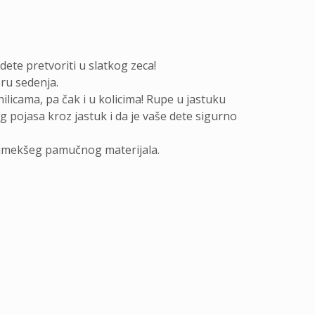
dete pretvoriti u slatkog zeca!
ru sedenja.
ilicama, pa čak i u kolicima! Rupe u jastuku
pojasa kroz jastuk i da je vaše dete sigurno
najmekšeg pamučnog materijala.