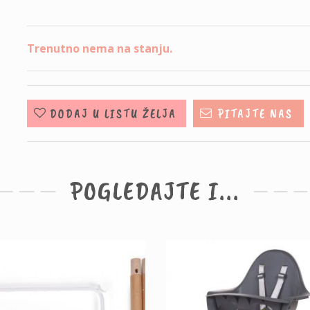
Trenutno nema na stanju.
DODAJ U LISTU ŽELJA
PITAJTE NAS
POGLEDAJTE I...