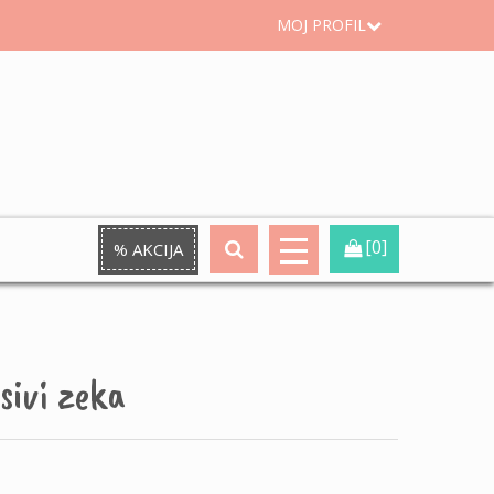
MOJ PROFIL
[0]
% AKCIJA
sivi zeka