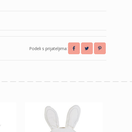
Podeli s prijateljima:
-50%