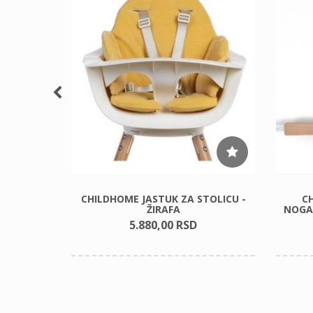
T 1ST
CHILDHOME JASTUK ZA STOLICU -
C
 BOJE
ŽIRAFA
NOGAR
5.880,
00
RSD
00
RSD