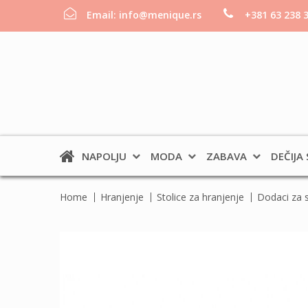
Email:
info@menique.rs
+381 63 238 
NAPOLJU
MODA
ZABAVA
DEČIJA
Home
Hranjenje
Stolice za hranjenje
Dodaci za s