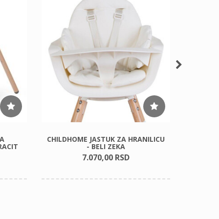
A
CHILDHOME JASTUK ZA HRANILICU
BEAB
RACIT
- BELI ZEKA
7.070,
00
RSD
550