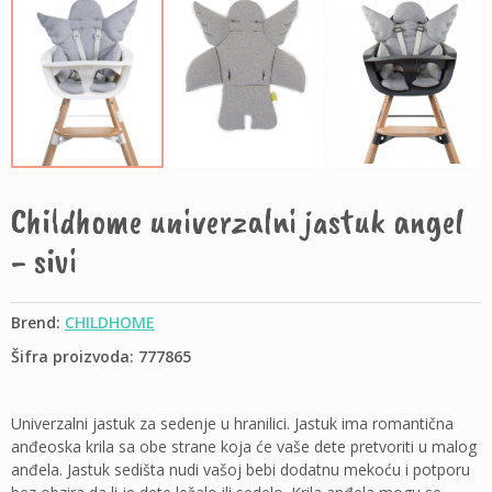
Childhome univerzalni jastuk angel
- sivi
Brend:
CHILDHOME
Šifra proizvoda: 777865
Univerzalni jastuk za sedenje u hranilici. Jastuk ima romantična
anđeoska krila sa obe strane koja će vaše dete pretvoriti u malog
anđela. Jastuk sedišta nudi vašoj bebi dodatnu mekoću i potporu