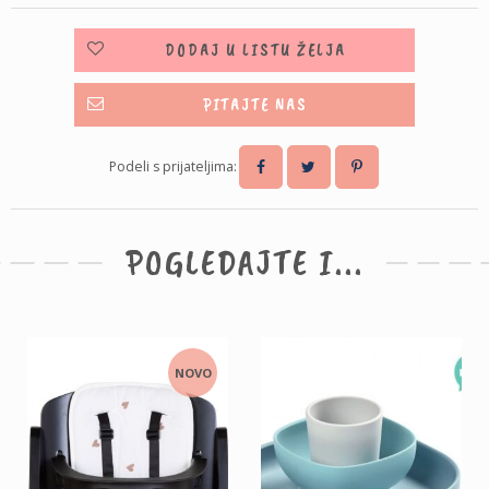
DODAJ U LISTU ŽELJA
PITAJTE NAS
Podeli s prijateljima:
POGLEDAJTE I...
NOVO