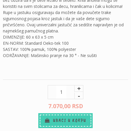
bez obzira da li je dete ležalo ili sedelo. Krila anđela mogu se
koristiti na svim stolicama za decu, hranilicama i čak u kolicima!
Rupe u jastuku osiguravaju da možete da povučete trake
sigurnosnog pojasa kroz jastuk i da je vaše dete sigurno
pričvršćeno. Ovaj univerzalni jastučić za sedište napravljen je od
najmekšeg pamučnog platna.
DIMENZIJE: 60 x 63 x 5 cm
EN-NORM: Standard Oeko-tek 100
SASTAV: 100% pamuk, 100% polyester
ODRŽAVANJE: Mašinsko pranje na 30 ° - Ne sušiti
+
-
7.070,
00
RSD
UBACI U KORPU