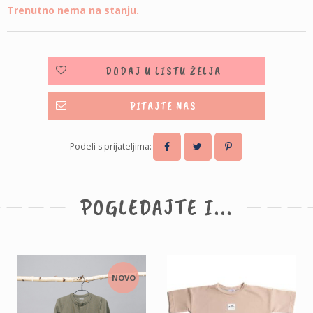
Trenutno nema na stanju.
DODAJ U LISTU ŽELJA
PITAJTE NAS
Podeli s prijateljima:
POGLEDAJTE I...
NOVO