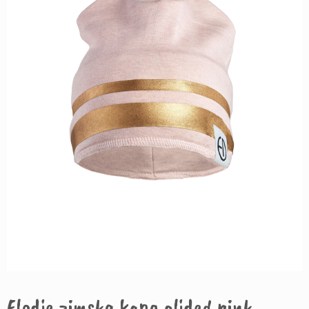
Elodie zimska kapa glided pink