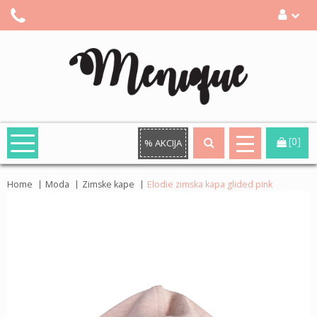
[0]
% AKCIJA
Home
Moda
Zimske kape
Elodie zimska kapa glided pink