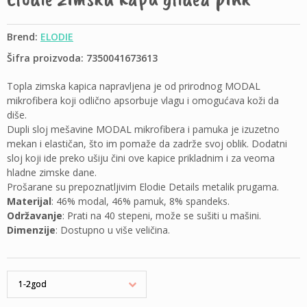
Brend:
ELODIE
Šifra proizvoda: 7350041673613
Topla zimska kapica napravljena je od prirodnog MODAL
mikrofibera koji odlično apsorbuje vlagu i omogućava koži da
diše.
Dupli sloj mešavine MODAL mikrofibera i pamuka je izuzetno
mekan i elastičan, što im pomaže da
zadrže
svoj oblik. Dodatni
sloj koji ide preko ušiju čini ove kapice prikladnim i za veoma
hladne zimske dane.
Prošarane su prepoznatljivim Elodie Details metalik prugama.
Materijal
: 46% modal, 46% pamuk, 8% spandeks.
Održavanje
: Prati na 40 stepeni, može se sušiti u mašini.
Dimenzije
: Dostupno u više veličina.