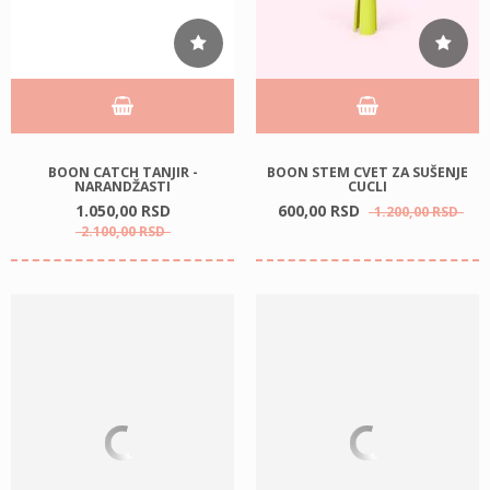
BOON CATCH TANJIR -
BOON STEM CVET ZA SUŠENJE
NARANDŽASTI
CUCLI
1.050,
00
RSD
600,
00
RSD
1.200,
00
RSD
2.100,
00
RSD